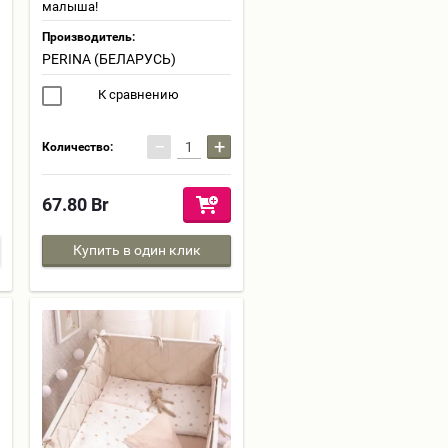
малыша!
Производитель:
PERINA (БЕЛАРУСЬ)
К сравнению
−
+
Количество:
67.80
Br
Купить в один клик