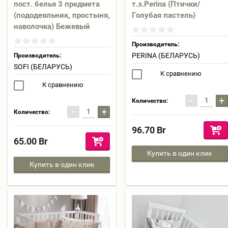
пост. белья 3 предмета
т.з.Perina (Птички/
(пододеяльник, простыня,
Голубая пастель)
наволочка) Бежевый
Производитель:
PERINA (БЕЛАРУСЬ)
Производитель:
SOFI (БЕЛАРУСЬ)
К сравнению
К сравнению
−
+
Количество:
−
+
Количество:
96.70
Br
65.00
Br
Купить в один клик
Купить в один клик