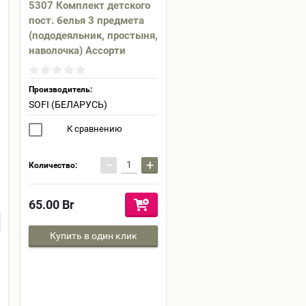
5307 Комплект детского
пост. белья 3 предмета
(пододеяльник, простыня,
наволочка) Ассорти
Производитель:
SOFI (БЕЛАРУСЬ)
К сравнению
−
+
Количество:
65.00
Br
Купить в один клик