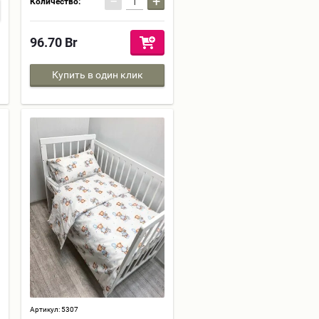
−
+
Количество:
96.70
Br
Купить в один клик
Артикул:
5307