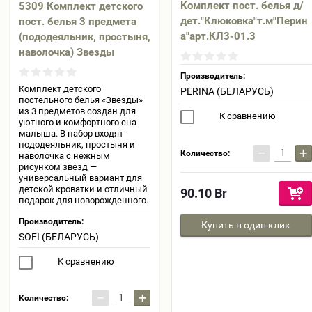
Комплект пост. белья д/
5309 Комплект детского
дет."Клюковка"т.м"Перин
пост. белья 3 предмета
а"арт.КЛ3-01.3
(пододеяльник, простыня,
наволочка) Звезды
Производитель:
Комплект детского
PERINA (БЕЛАРУСЬ)
постельного белья «Звезды»
из 3 предметов создан для
К сравнению
уютного и комфортного сна
малыша. В набор входят
пододеяльник, простыня и
−
+
Количество:
наволочка с нежным
рисунком звезд —
универсальный вариант для
детской кроватки и отличный
90.10
Br
подарок для новорожденного.
Производитель:
Купить в один клик
SOFI (БЕЛАРУСЬ)
К сравнению
−
+
Количество: