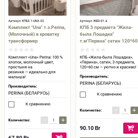
Артикул:
КПБ3.1-UNA.02
Артикул:
ЖБ3-01.4
Комплект "Una" т.з.Perina,
КПБ 3 предмета "Жила-
(Молочный) в кроватку
была Лошадка"
трансформер
т.м"Перина" сатин 120*60
Комплект «Una» Perina: 100 %
КПБ «Жила‑была Лошадка»,
хлопок, молочный цвет,
«Перина», сатин, 3 предмета,
простыня на
120×60 см — уютно и красиво!
резинке — идеально для
Производитель:
малыша!
PERINA (БЕЛАРУСЬ)
Производитель:
PERINA (БЕЛАРУСЬ)
К сравнению
К сравнению
−
+
Количество:
−
+
Количество:
90.10
Br
67.80
Br