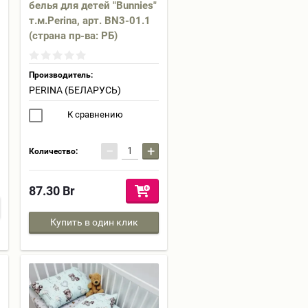
белья для детей "Bunnies"
т.м.Perina, арт. BN3-01.1
(страна пр-ва: РБ)
Производитель:
PERINA (БЕЛАРУСЬ)
К сравнению
−
+
Количество:
87.30
Br
Купить в один клик