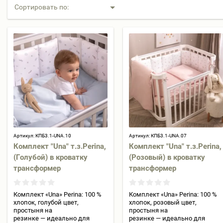
Сортировать по:
Артикул:
КПБ3.1-UNA.10
Артикул:
КПБ3.1-UNA.07
Комплект "Una" т.з.Perina,
Комплект "Una" т.з.Perina,
(Голубой) в кроватку
(Розовый) в кроватку
трансформер
трансформер
Комплект «Una» Perina: 100 %
Комплект «Una» Perina: 100 %
хлопок, голубой цвет,
хлопок, розовый цвет,
простыня на
простыня на
резинке — идеально для
резинке — идеально для