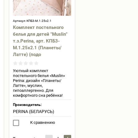
Артикул:
КПБ3-М.1.25х2.1
Комплект постельного
белья для детей "Muslin"
т.з.Perina, арт. КПБ3-
М.1.25х2.1 (Планеты/
Латте) (подо
Уютный комплект
постельного белья «Muslin»
Perina: дизайн «Планеты/
Латте», муслин,
гипоаллергенно. Для
комфортного сна ребёнка!
Производитель:
PERINA (БЕЛАРУСЬ)
К сравнению