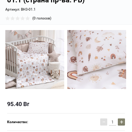
01.1 (страна пр-ва: РБ)
Артикул:
BH3-01.1
(0 голосов)
95.40
Br
−
+
Количество: