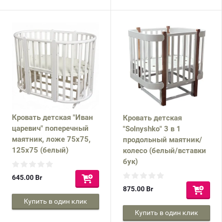
Кровать детская "Иван
Кровать детская
царевич" поперечный
"Solnyshko" 3 в 1
маятник, ложе 75х75,
продольный маятник/
125х75 (белый)
колесо (белый/вставки
бук)
645.00
Br
875.00
Br
Купить в один клик
Купить в один клик