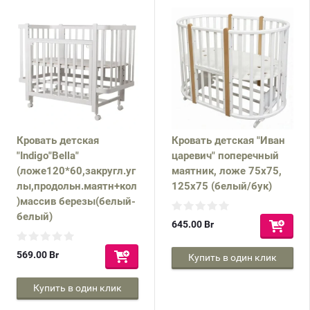
Кровать детская
Кровать детская "Иван
"Indigo"Bella"
царевич" поперечный
(ложе120*60,закругл.уг
маятник, ложе 75х75,
лы,продольн.маятн+кол
125х75 (белый/бук)
)массив березы(белый-
белый)
645.00
Br
569.00
Br
Купить в один клик
Купить в один клик