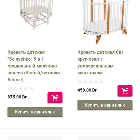
Кровать детская
Кровать детская 6в1
"Solnyshko" 3 в 1
круг-овал с
продольный маятник/
универсальным
колесо (белый/вставки
маятником
белые)
459.00
Br
875.00
Br
Купить в один клик
Купить в один клик