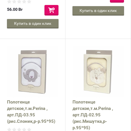
56.00
Br
Купить в один клик
Купить в один клик
Полотенце
Полотенце
детское,т.м.Perina ,
детское,т.м.Perina ,
арт.ПД-03.95
арт.ПД-02.95
(рис.Слоник,р-р.95*95)
(рис.Мишутка,р-
р.95*95)