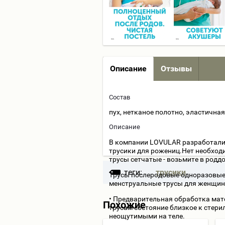
Описание
Отзывы
Состав
пух, нетканое полотно, эластичн
Описание
В компании LOVULAR разработали
трусики для рожениц.Нет необход
трусы сетчатые - возьмите в род
теги:
трусики
Трусы послеродовые одноразовые 
менструальные трусы для женщин
• Предварительная обработка мат
Похожие
трусам состояние близкое к стер
неощутимыми на теле.