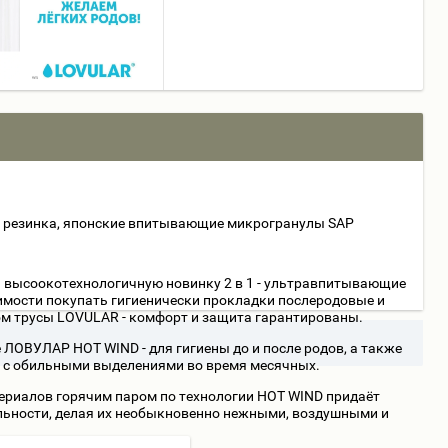
ая резинка, японские впитывающие микрогранулы SAP
 высоокотехнологичную новинку 2 в 1 - ультравпитывающие
имости покупать гигиенически прокладки послеродовые и
дом трусы LOVULAR - комфорт и защита гарантированы.
ЛОВУЛАР HOT WIND - для гигиены до и после родов, а также
 с обильными выделениями во время месячных.
ериалов горячим паром по технологии HOT WIND придаёт
ильности, делая их необыкновенно нежными, воздушными и