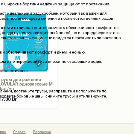
 и широкие бортики надёжно защищают от протекания.
ют идеальный воздухообмен, который так важен для
вов после кесарева сечения и после естественных родов.
ие швы и отличная впитываемость обеспечивают комфорт не
, когда нужен максимальный покой, но и в преддверие этого
леднем месяце женщине не придется переживать за внезапно
ки обеспечивают комфорт и днем, и ночью.
дом и не переживайте за внезапно отошедшие воды.
сы эластичные.
Трусы для рожениц
LOVULAR одноразовые М
Зшт/уп
линии, достаньте трусы, расправьте и используйте по
зорвите боковые швы, снимите трусы и утилизируйте.
17.00
Br
вка
Оплата
Рассрочка