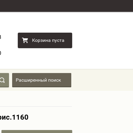
8
Корзина пуста
0
Расширенный поиск
рис.1160