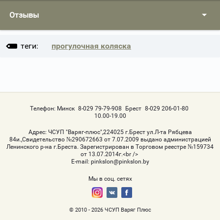
Отзывы
теги:
прогулочная коляска
Телефон:
Минск
8-029 79-79-908
Брест
8-029 206-01-80
10.00-19.00
Адрес:
ЧСУП "Варяг-плюс",224025 г.Брест ул.Л-та Рябцева
84и.,Свидетельство №290672663 от 7.07.2009 выдано администрацией
Ленинского р-на г.Бреста. Зарегистрирован в Торговом реестре №159734
от 13.07.2014г.<br />
Е-mail:
pinkslon@pinkslon.by
Мы в соц. сетях
© 2010 - 2026 ЧСУП Варяг Плюс