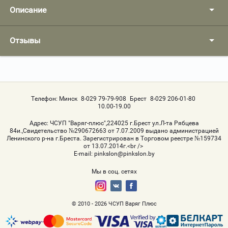
Описание
Отзывы
Телефон:
Минск
8-029 79-79-908
Брест
8-029 206-01-80
10.00-19.00
Адрес:
ЧСУП "Варяг-плюс",224025 г.Брест ул.Л-та Рябцева
84и.,Свидетельство №290672663 от 7.07.2009 выдано администрацией
Ленинского р-на г.Бреста. Зарегистрирован в Торговом реестре №159734
от 13.07.2014г.<br />
Е-mail:
pinkslon@pinkslon.by
Мы в соц. сетях
© 2010 - 2026 ЧСУП Варяг Плюс