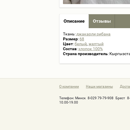
Описание
Отзывы
Ткань:
джакарли рибана
Размер
:
68
Цвет
:
белый
,
желтый
Состав
:
хлопок 100%
Страна производитель
: Кыргызст
О компании
Наши магазины
Доста
Телефон:
Минск
8-029 79-79-908
Брест
8
10.00-19.00