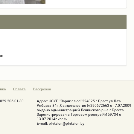
ан
вка
Оплата
Рассрочка
-029 206-01-80
Адрес:
ЧСУП "Варяг-плюс",224025 г.Брест ул.Л-та
Рябцева 84и.,Свидетельство №290672663 от 7.07.2009
выдано администрацией Ленинского р-на г.Бреста.
Зарегистрирован в Торговом реестре №159734 от
13.07.2014г.<br />
Е-mail:
pinkslon@pinkslon.by