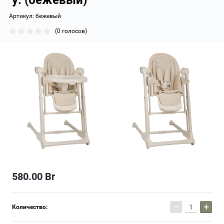
у. (бежевый)
Артикул:
бежевый
(0 голосов)
580.00
Br
−
+
Количество: