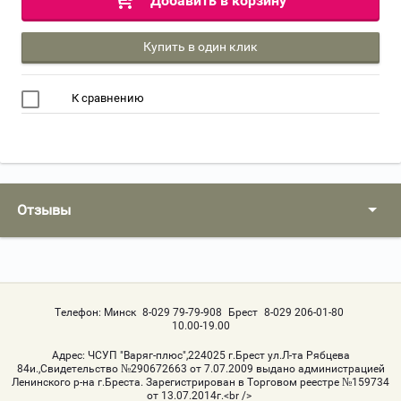
Добавить в корзину
Купить в один клик
К сравнению
Отзывы
Телефон:
Минск
8-029 79-79-908
Брест
8-029 206-01-80
10.00-19.00
Адрес:
ЧСУП "Варяг-плюс",224025 г.Брест ул.Л-та Рябцева
84и.,Свидетельство №290672663 от 7.07.2009 выдано администрацией
Ленинского р-на г.Бреста. Зарегистрирован в Торговом реестре №159734
от 13.07.2014г.<br />