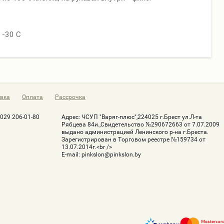
 -30 С
вка
Оплата
Рассрочка
-029 206-01-80
Адрес:
ЧСУП "Варяг-плюс",224025 г.Брест ул.Л-та
Рябцева 84и.,Свидетельство №290672663 от 7.07.2009
выдано администрацией Ленинского р-на г.Бреста.
Зарегистрирован в Торговом реестре №159734 от
13.07.2014г.<br />
Е-mail:
pinkslon@pinkslon.by