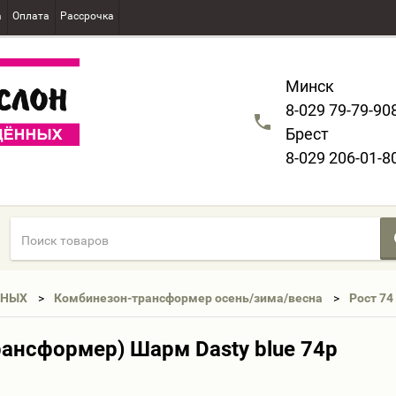
а
Оплата
Рассрочка
Минск
8-029 79-79-90
Брест
8-029 206-01-8
ННЫХ
Комбинезон-трансформер осень/зима/весна
Рост 74
ансформер) Шарм Dasty blue 74р