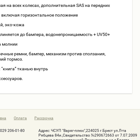
я на всех колесах, дополнительная SAS на передних
, включая горизонтальное положение
й, эко-кожа
длиняется до бампера, водонепроницаемость + UV50+
а молнии
чечные ремни, бампер, механизм против сползания,
ний тормоз.
 “книга” тканью внутрь
аксессуаров.
вка
Оплата
Рассрочка
-029 206-01-80
Адрес:
ЧСУП "Варяг-плюс",224025 г.Брест ул.Л-та
Рябцева 84и.,Свидетельство №290672663 от 7.07.2009
выдано администрацией Ленинского р-на г.Бреста.