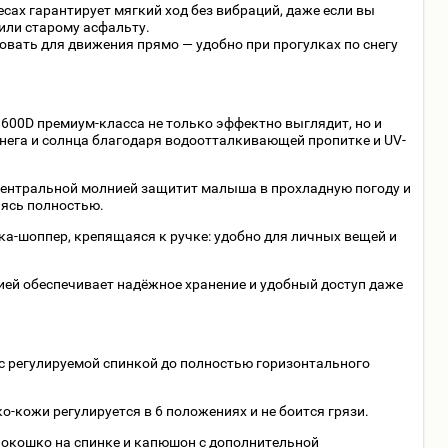
сах гарантирует мягкий ход без вибраций, даже если вы
или старому асфальту.
вать для движения прямо — удобно при прогулках по снегу
600D премиум-класса не только эффектно выглядит, но и
снега и солнца благодаря водоотталкивающей пропитке и UV-
центральной молнией защитит малыша в прохладную погоду и
аясь полностью.
ка-шоппер, крепящаяся к ручке: удобно для личных вещей и
ией обеспечивает надёжное хранение и удобный доступ даже
с регулируемой спинкой до полностью горизонтального
о-кожи регулируется в 6 положениях и не боится грязи.
 окошко на спинке и капюшон с дополнительной