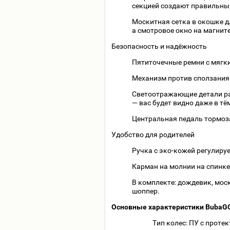
секцией создают правильны
Москитная сетка в окошке д
а смотровое окно на магнит
Безопасность и надёжность
Пятиточечные ремни с мяг
Механизм против сползания
Светоотражающие детали ра
— вас будет видно даже в тё
Центральная педаль тормоза
Удобство для родителей
Ручка с эко-кожей регулиру
Карман на молнии на спинке
В комплекте: дождевик, моск
шоппер.
Основные характеристики BubaGO 
Тип колес: ПУ с проте